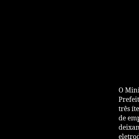
O Mini
Prefei
três í
de emp
deixand
eletro