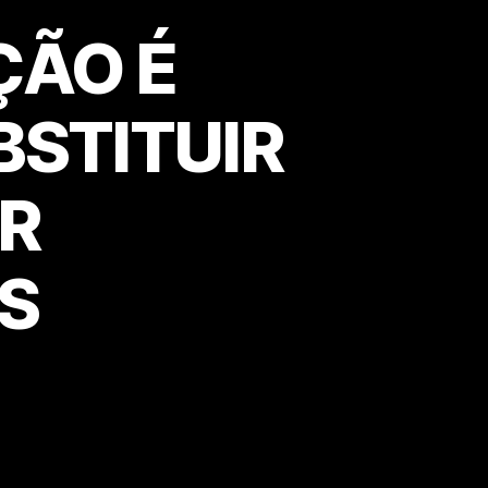
ÇÃO É
BSTITUIR
AR
S