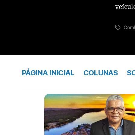
veícul
Com
PÁGINA INICIAL
COLUNAS
S