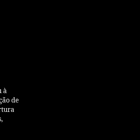
u à
ção de
rtura
,