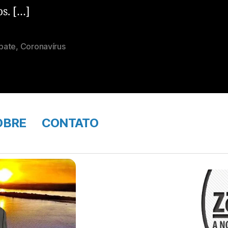
os. […]
bate
,
Coronavírus
OBRE
CONTATO